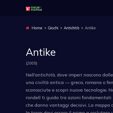
Home
Giochi
Antichità
Antike
Antike
(2005)
Nell’antichità, dove imperi nascono dalle 
una civiltà antica — greca, romana o fenic
sconosciute e scopri nuove tecnologie. No
rondell ti guida tra azioni fondamentali: 
che danno vantaggi decisivi. La mappa a 
la terra: devi essere il primo a reclutare