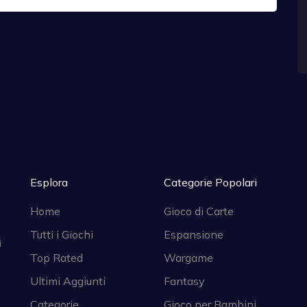
Esplora
Categorie Popolari
Home
Gioco di Carte
Tutti i Giochi
Espansione
i
Top Rated
Wargame
Ultimi Aggiunti
Fantasy
Categorie
Gioco per Bambini