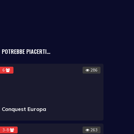
POTREBBE PIACERTI...
6
286
Conquest Europa
3-8
263