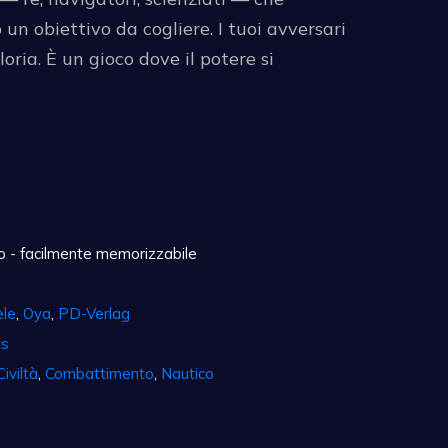
 un obiettivo da cogliere. I tuoi avversari
loria. È un gioco dove il potere si
 - facilmente memorizzabile
ele
,
Oya
,
PD-Verlag
ts
Civiltà
,
Combattimento
,
Nautico