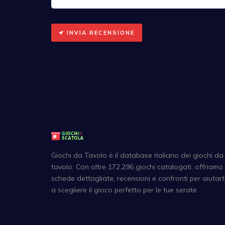
INVIA RECENSIONE
Giochi da Tavolo è il database italiano dei giochi da
tavolo. Con oltre 172,296 giochi catalogati, offriamo
schede dettagliate, recensioni e confronti per aiutart
a scegliere il gioco perfetto per le tue serate.