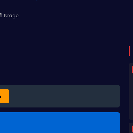
fi Krage
n