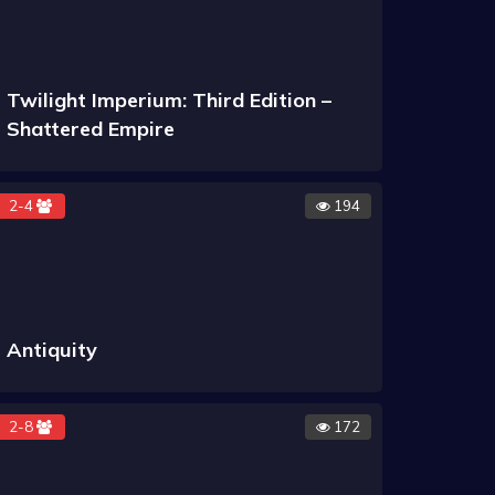
Twilight Imperium: Third Edition –
Shattered Empire
2-4
194
Antiquity
2-8
172