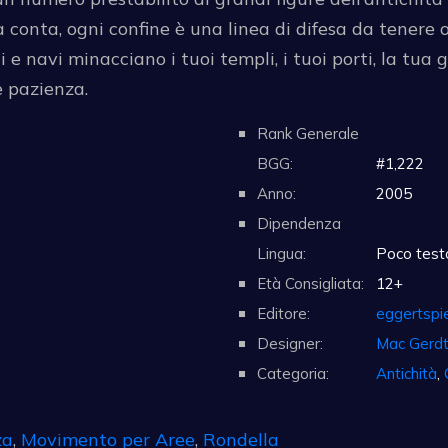
a conta, ogni confine è una linea di difesa da tenere o
e navi minacciano i tuoi templi, i tuoi porti, la tua g
e pazienza.
Rank Generale
BGG:
#1,222
Anno:
2005
Dipendenza
Lingua:
Poco testo
Età Consigliata:
12+
Editore:
eggertspi
Designer:
Mac Gerd
Categoria:
Antichità
,
za
,
Movimento per Aree
,
Rondella