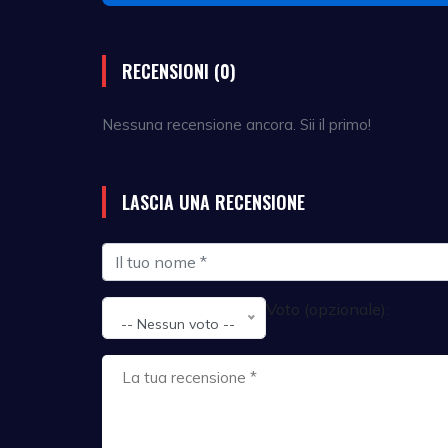
RECENSIONI (0)
Nessuna recensione ancora. Sii il primo!
LASCIA UNA RECENSIONE
Voto (opzionale):
-- Nessun voto --