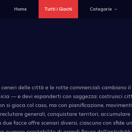
Home
Tutti i Giochi
Categorie
ceneri delle città e le rotte commerciali cambiano il c
ia — e devi espanderti con saggezza: costruisci città,
n si gioca col caso, ma con pianificazione, movimenti 
reclutare generali, conquistare territori, accumulare 
due facce offre scenari diversi, ciascuno con sfide un
 un numero prestabilito di grandi figure dell’antichità