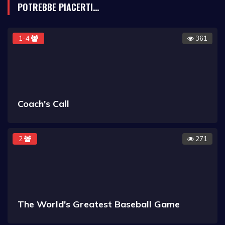
POTREBBE PIACERTI...
1-4
361
Coach's Call
2
271
The World's Greatest Baseball Game