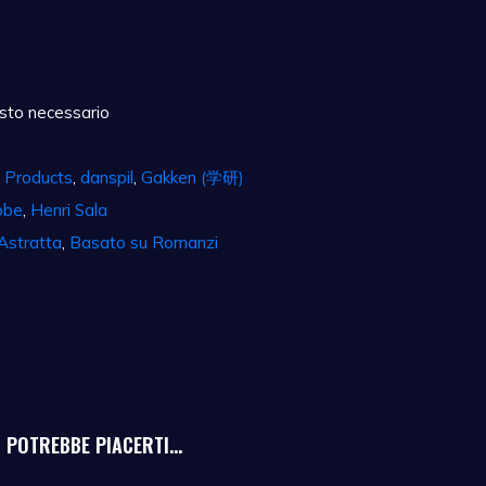
sto necessario
n Products
,
danspil
,
Gakken (学研)
bbe
,
Henri Sala
Astratta
,
Basato su Romanzi
POTREBBE PIACERTI...