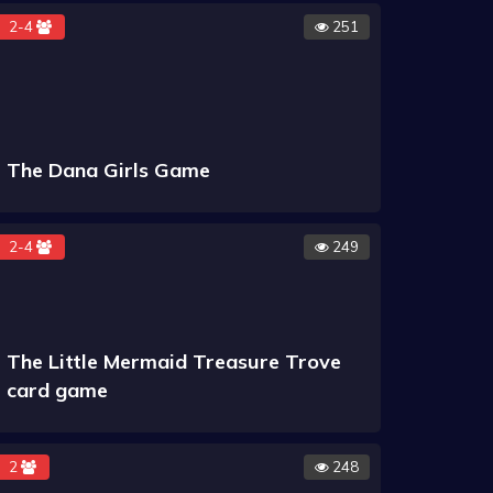
2-4
251
The Dana Girls Game
2-4
249
The Little Mermaid Treasure Trove
card game
2
248