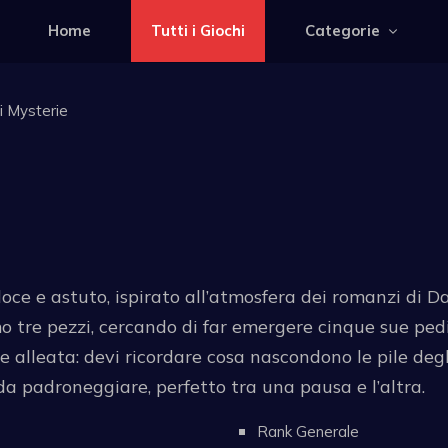
Home
Tutti i Giochi
Categorie
i Mysterie
loce e astuto, ispirato all’atmosfera dei romanzi di
imo tre pezzi, cercando di far emergere cinque sue pe
e alleata: devi ricordare cosa nascondono le pile degl
e da padroneggiare, perfetto tra una pausa e l’altra.
Rank Generale