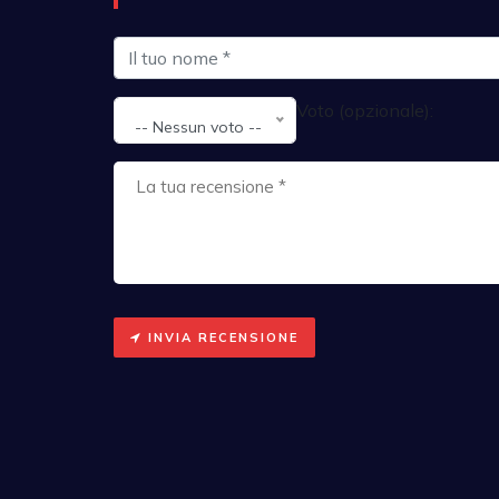
Voto (opzionale):
-- Nessun voto --
INVIA RECENSIONE