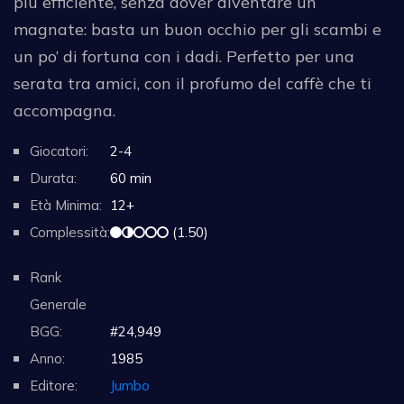
più efficiente, senza dover diventare un
magnate: basta un buon occhio per gli scambi e
un po’ di fortuna con i dadi. Perfetto per una
serata tra amici, con il profumo del caffè che ti
accompagna.
Giocatori:
2-4
Durata:
60 min
Età Minima:
12+
Complessità:
(1.50)
Rank
Generale
BGG:
#24,949
Anno:
1985
Editore:
Jumbo