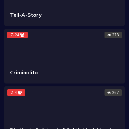
Tell-A-Story
7-24
273
Criminalita
2-4
267