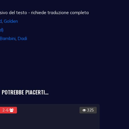
ivo del testo - richiede traduzione completa
d
,
Golden
d)
 Bambini
,
Dadi
POTREBBE PIACERTI...
2-6
325