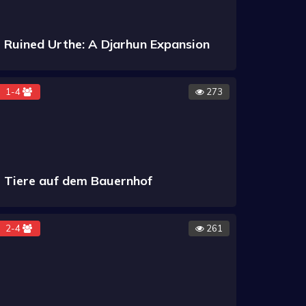
Ruined Urthe: A Djarhun Expansion
1-4
273
Tiere auf dem Bauernhof
2-4
261