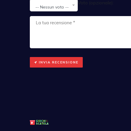
Voto (opzionale):
-- Nessun voto --
INVIA RECENSIONE