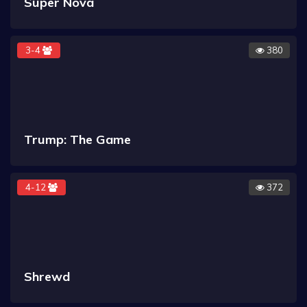
Super Nova
3-4
380
Trump: The Game
4-12
372
Shrewd