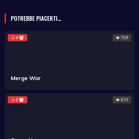
POTREBBE PIACERTI...
2-4
709
Merge War
2-6
670