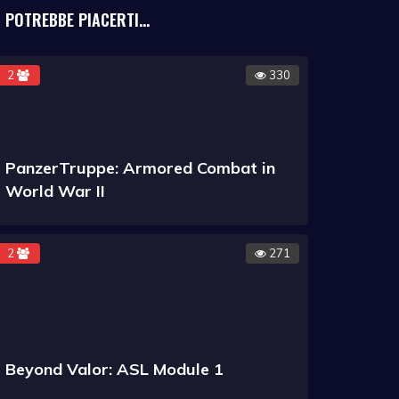
POTREBBE PIACERTI...
2
330
PanzerTruppe: Armored Combat in
World War II
2
271
Beyond Valor: ASL Module 1