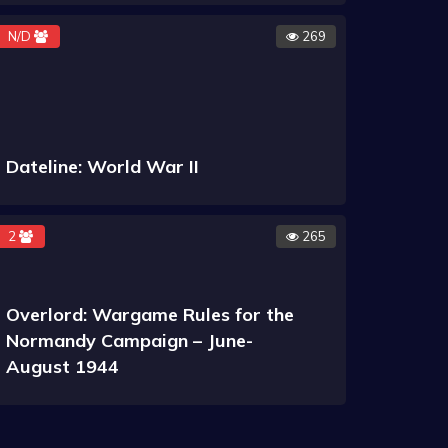
N/D
269
Dateline: World War II
2
265
Overlord: Wargame Rules for the
Normandy Campaign – June-
August 1944