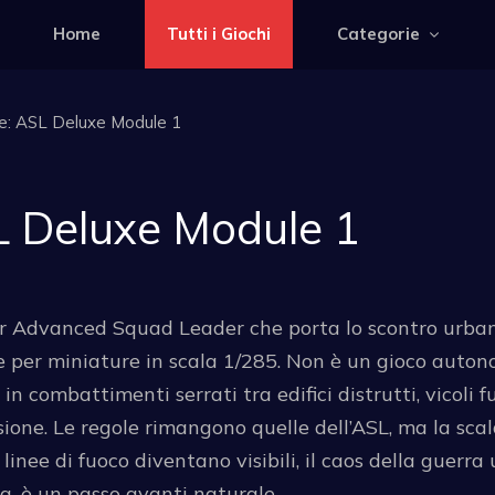
Home
Tutti i Giochi
Categorie
re: ASL Deluxe Module 1
SL Deluxe Module 1
er Advanced Squad Leader che porta lo scontro urbano
 per miniature in scala 1/285. Non è un gioco auton
in combattimenti serrati tra edifici distrutti, vicoli
ne. Le regole rimangono quelle dell’ASL, ma la scala
linee di fuoco diventano visibili, il caos della guerr
ca, è un passo avanti naturale.