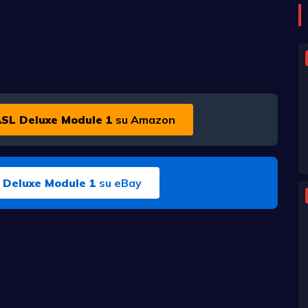
 ASL Deluxe Module 1
su Amazon
L Deluxe Module 1
su eBay