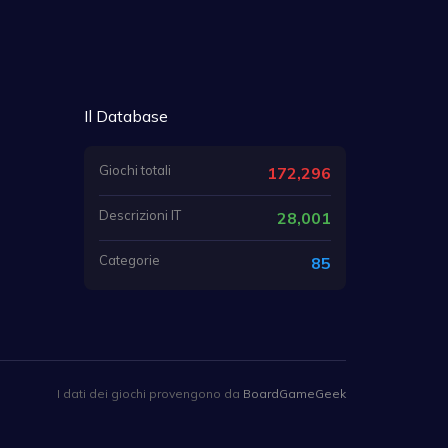
Il Database
Giochi totali
172,296
Descrizioni IT
28,001
Categorie
85
I dati dei giochi provengono da
BoardGameGeek