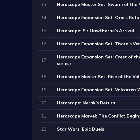
13
Heroscape Master Set: Swarm of the 
14
Heroscape Expansion Set: Orm's Retu
15
Heroscape: Sir Hawthorne's Arrival
16
Heroscape Expansion Set: Thora's Ve
Heroscape Expansion Set: Crest of the
17
series)
18
Heroscape Master Set: Rise of the Val
19
Heroscape Expansion Set: Volcarren 
20
Heroscape: Nerak's Return
21
Heroscape Marvel: The Conflict Begin
22
Star Wars: Epic Duels