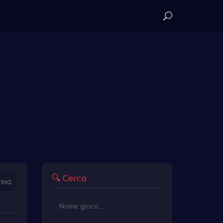
🔍 Cerca
TING