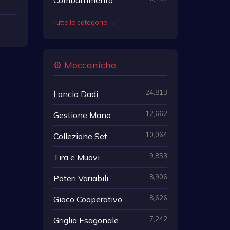
Tutte le categorie →
⚙️ Meccaniche
24,813
Lancio Dadi
12,662
Gestione Mano
10,064
Collezione Set
9,853
Tira e Muovi
8,906
Poteri Variabili
8,626
Gioco Cooperativo
7,242
Griglia Esagonale