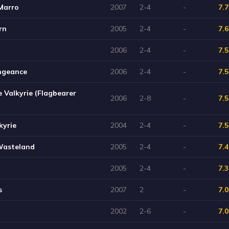
Marro
2007
2-4
-
7.7
rn
2005
2-4
-
7.6
2006
2-4
-
7.5
ngeance
2006
2-4
-
7.5
 Valkyrie (Flagbearer
2006
2-8
-
7.5
kyrie
2004
2-4
-
7.5
Wasteland
2005
2-4
-
7.4
2005
2-4
-
7.3
s
2007
2
-
7.0
2002
2-6
-
7.0