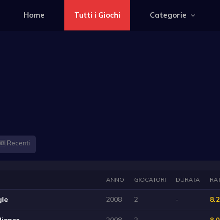
Home
Tutti i Giochi
Categorie
🆕 Recenti
ANNO
GIOCATORI
DURATA
RA
gle
2008
2
-
8.2
liance
2008
2
-
8.0