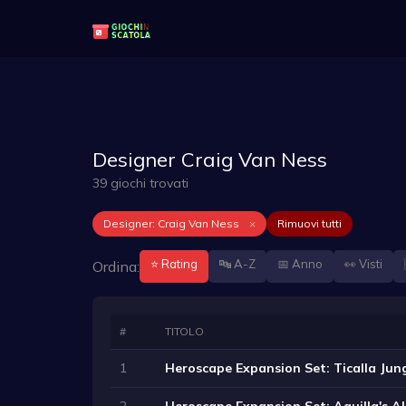
Designer Craig Van Ness
39 giochi trovati
Designer: Craig Van Ness
×
Rimuovi tutti
⭐ Rating
🔤 A-Z
📅 Anno
👀 Visti
Ordina:
#
TITOLO
1
Heroscape Expansion Set: Ticalla Jun
2
Heroscape Expansion Set: Aquilla's Al