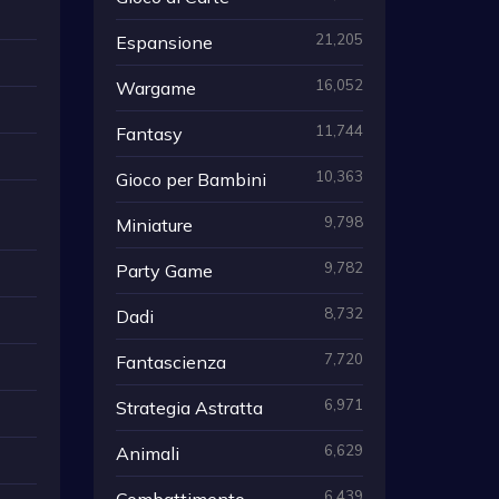
21,205
Espansione
16,052
Wargame
11,744
Fantasy
10,363
Gioco per Bambini
9,798
Miniature
9,782
Party Game
8,732
Dadi
7,720
Fantascienza
6,971
Strategia Astratta
6,629
Animali
6,439
Combattimento