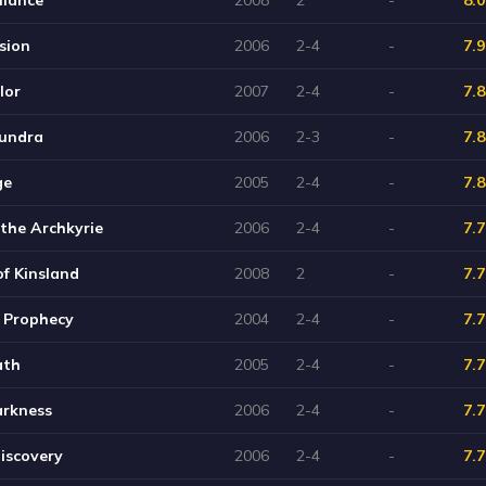
sion
2006
2-4
-
7.9
lor
2007
2-4
-
7.8
Tundra
2006
2-3
-
7.8
ge
2005
2-4
-
7.8
 the Archkyrie
2006
2-4
-
7.7
f Kinsland
2008
2
-
7.7
s Prophecy
2004
2-4
-
7.7
ath
2005
2-4
-
7.7
arkness
2006
2-4
-
7.7
iscovery
2006
2-4
-
7.7