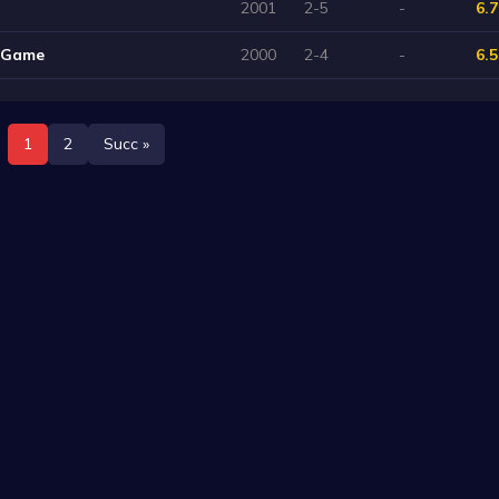
2001
2-5
-
6.7
e Game
2000
2-4
-
6.5
1
2
Succ »