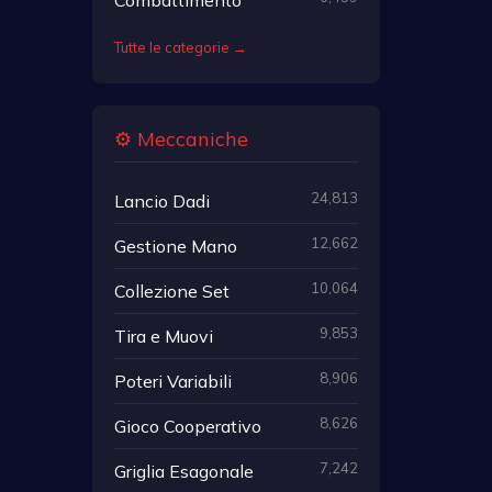
Tutte le categorie →
⚙️ Meccaniche
24,813
Lancio Dadi
12,662
Gestione Mano
10,064
Collezione Set
9,853
Tira e Muovi
8,906
Poteri Variabili
8,626
Gioco Cooperativo
7,242
Griglia Esagonale