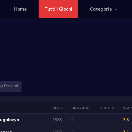
Home
Tutti i Giochi
Categorie
🆕 Recenti
ANNO
GIOCATORI
DURATA
RATI
u'ugalavya
1983
2
-
7.5
larvya
1983
2
-
7.5