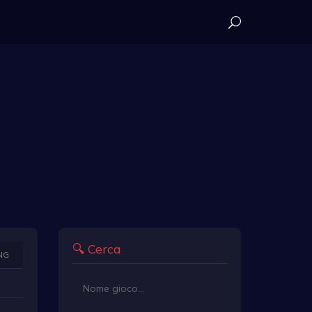
🔍 Cerca
NG