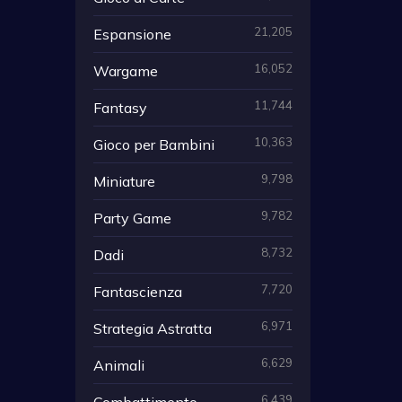
21,205
Espansione
16,052
Wargame
11,744
Fantasy
10,363
Gioco per Bambini
9,798
Miniature
9,782
Party Game
8,732
Dadi
7,720
Fantascienza
6,971
Strategia Astratta
6,629
Animali
6,439
Combattimento