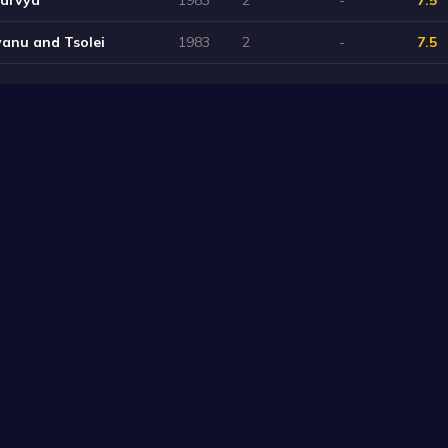
yanu and Tsolei
1983
2
-
7.5