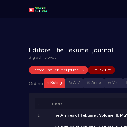
Editore The Tekumel Journal
3 giochi trovati
Editore: The Tekumel Journal
×
Rimuovi tutti
⭐ Rating
🔤 A-Z
📅 Anno
👀 Visti
Ordina:
#
TITOLO
1
The Armies of Tekumel, Volume III: M
2
The Armies of Tekumel, Volume IV: Sa