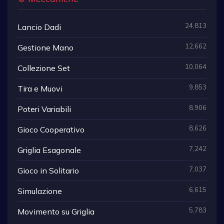
24,813
Lancio Dadi
12,662
Gestione Mano
10,064
Collezione Set
9,853
Tira e Muovi
8,906
Poteri Variabili
8,626
Gioco Cooperativo
7,242
Griglia Esagonale
7,037
Gioco in Solitario
6,615
Simulazione
5,783
Movimento su Griglia