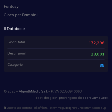
Fantasy
Gioco per Bambini
Il Database
Giochi totali
172,296
Descrizioni IT
28,001
Categorie
85
© 2026 –
AlgorithMedia S.r.l.
– P.IVA 02353940063
I dati dei giochi provengono da
BoardGameGeek
Questo sito contiene link affiliati. Potremmo guadagnare una commissione sugli