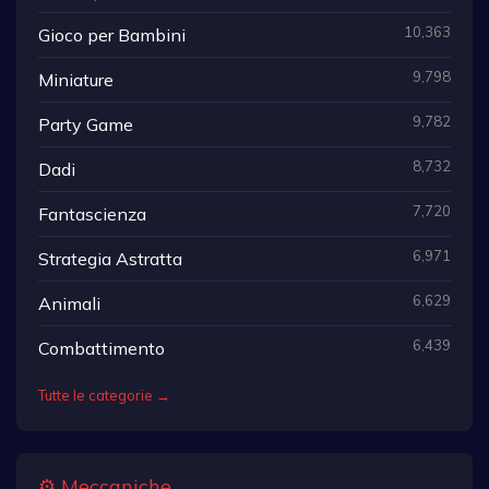
10,363
Gioco per Bambini
9,798
Miniature
9,782
Party Game
8,732
Dadi
7,720
Fantascienza
6,971
Strategia Astratta
6,629
Animali
6,439
Combattimento
Tutte le categorie →
⚙️ Meccaniche