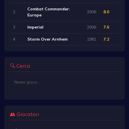
Combat Commander:
2
2006
8.0
Europe
3
Imperial
2006
7.6
4
Storm Over Arnhem
1981
7.2
🔍 Cerca
👥 Giocatori