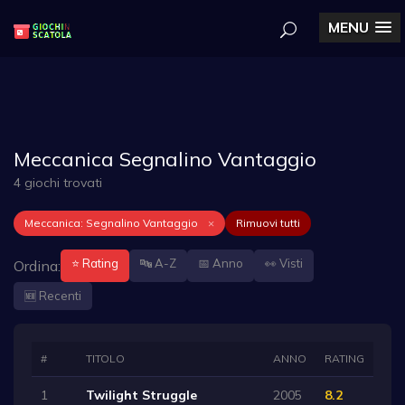
MENU
Meccanica Segnalino Vantaggio
4 giochi trovati
Meccanica: Segnalino Vantaggio
×
Rimuovi tutti
⭐ Rating
🔤 A-Z
📅 Anno
👀 Visti
Ordina:
🆕 Recenti
#
TITOLO
ANNO
RATING
1
Twilight Struggle
2005
8.2