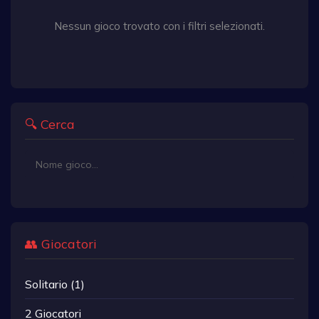
Nessun gioco trovato con i filtri selezionati.
🔍 Cerca
👥 Giocatori
Solitario (1)
2 Giocatori