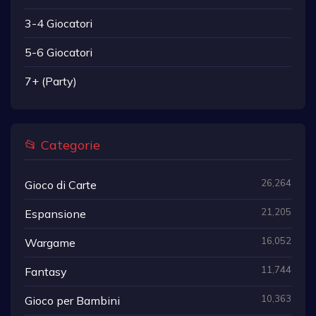
3-4 Giocatori
5-6 Giocatori
7+ (Party)
📂 Categorie
26,264
Gioco di Carte
21,205
Espansione
16,052
Wargame
11,744
Fantasy
10,363
Gioco per Bambini