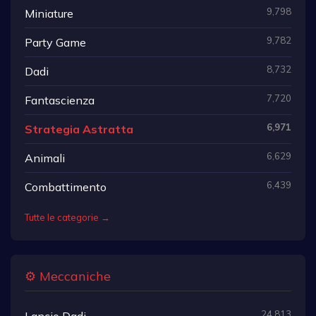
9,798
Miniature
9,782
Party Game
8,732
Dadi
7,720
Fantascienza
6,971
Strategia Astratta
6,629
Animali
6,439
Combattimento
Tutte le categorie →
⚙️ Meccaniche
24,813
Lancio Dadi