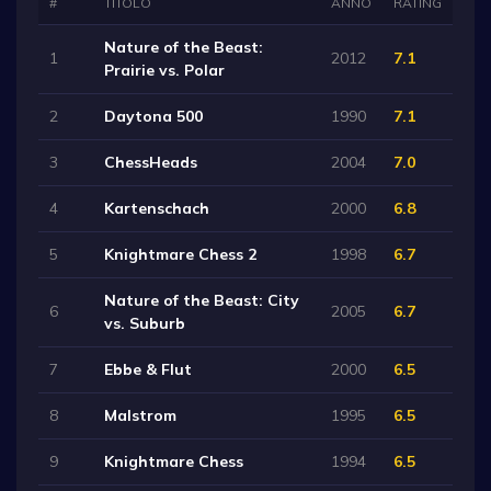
#
TITOLO
ANNO
RATING
Nature of the Beast:
1
2012
7.1
Prairie vs. Polar
2
Daytona 500
1990
7.1
3
ChessHeads
2004
7.0
4
Kartenschach
2000
6.8
5
Knightmare Chess 2
1998
6.7
Nature of the Beast: City
6
2005
6.7
vs. Suburb
7
Ebbe & Flut
2000
6.5
8
Malstrom
1995
6.5
9
Knightmare Chess
1994
6.5