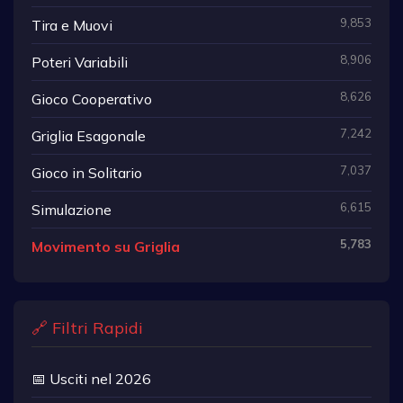
9,853
Tira e Muovi
8,906
Poteri Variabili
8,626
Gioco Cooperativo
7,242
Griglia Esagonale
7,037
Gioco in Solitario
6,615
Simulazione
5,783
Movimento su Griglia
🔗 Filtri Rapidi
📅 Usciti nel 2026