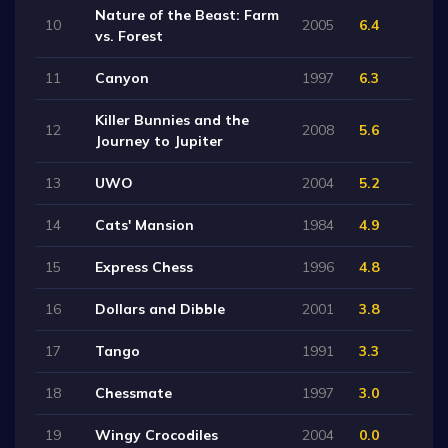
Nature of the Beast: Farm
10
2005
6.4
vs. Forest
11
Canyon
1997
6.3
Killer Bunnies and the
12
2008
5.6
Journey to Jupiter
13
UWO
2004
5.2
14
Cats' Mansion
1984
4.9
15
Express Chess
1996
4.8
16
Dollars and Dibble
2001
3.8
17
Tango
1991
3.3
18
Chessmate
1997
3.0
19
Wingy Crocodiles
2004
0.0