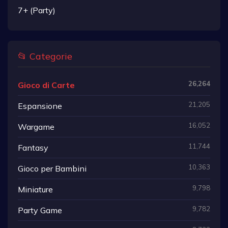
7+ (Party)
📂 Categorie
26,264
Gioco di Carte
21,205
Espansione
16,052
Wargame
11,744
Fantasy
10,363
Gioco per Bambini
9,798
Miniature
9,782
Party Game