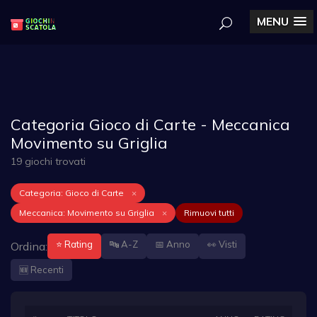
MENU
Categoria Gioco di Carte - Meccanica
Movimento su Griglia
19 giochi trovati
Categoria: Gioco di Carte
×
Meccanica: Movimento su Griglia
×
Rimuovi tutti
⭐ Rating
🔤 A-Z
📅 Anno
👀 Visti
Ordina:
🆕 Recenti