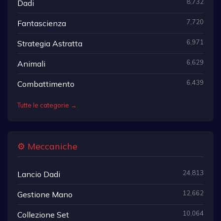
8,732
Dadi
7,720
Fantascienza
6,971
Strategia Astratta
6,629
Animali
6,439
Combattimento
Tutte le categorie →
⚙️ Meccaniche
24,813
Lancio Dadi
12,662
Gestione Mano
10,064
Collezione Set