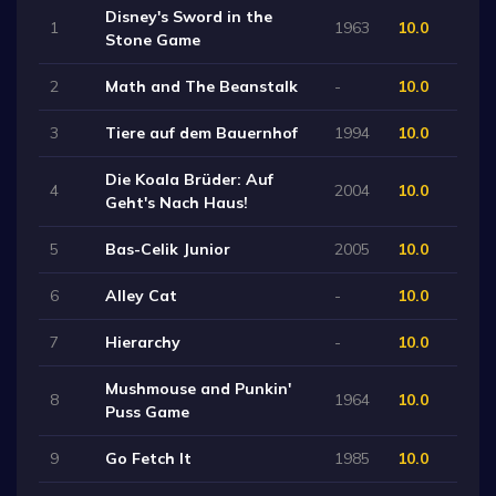
Disney's Sword in the
1
1963
10.0
Stone Game
2
Math and The Beanstalk
-
10.0
3
Tiere auf dem Bauernhof
1994
10.0
Die Koala Brüder: Auf
4
2004
10.0
Geht's Nach Haus!
5
Bas-Celik Junior
2005
10.0
6
Alley Cat
-
10.0
7
Hierarchy
-
10.0
Mushmouse and Punkin'
8
1964
10.0
Puss Game
9
Go Fetch It
1985
10.0