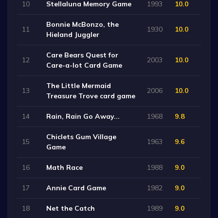
10
Stellaluna Memory Game
1993
10.0
Bonnie McBonzo, the
11
1930
10.0
Hieland Juggler
Care Bears Quest for
12
2003
10.0
Care-a-lot Card Game
The Little Mermaid
13
2006
10.0
Treasure Trove card game
14
Rain, Rain Go Away...
1968
9.8
Chiclets Gum Village
15
1963
9.6
Game
16
Math Race
1988
9.0
17
Annie Card Game
1982
9.0
18
Net the Catch
1989
9.0