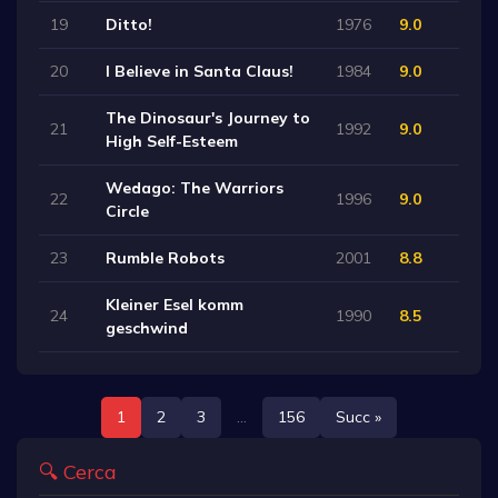
19
Ditto!
1976
9.0
20
I Believe in Santa Claus!
1984
9.0
The Dinosaur's Journey to
21
1992
9.0
High Self-Esteem
Wedago: The Warriors
22
1996
9.0
Circle
23
Rumble Robots
2001
8.8
Kleiner Esel komm
24
1990
8.5
geschwind
1
2
3
...
156
Succ »
🔍 Cerca