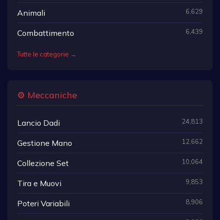
6,629
Animali
6,439
Combattimento
Tutte le categorie →
⚙️ Meccaniche
24,813
Lancio Dadi
12,662
Gestione Mano
10,064
Collezione Set
9,853
Tira e Muovi
8,906
Poteri Variabili