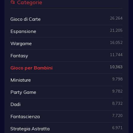
📂 Categorie
26,264
Gioco di Carte
21,205
Espansione
16,052
Wargame
11,744
Fantasy
10,363
Gioco per Bambini
9,798
Miniature
9,782
Party Game
8,732
Dadi
7,720
Fantascienza
6,971
Strategia Astratta