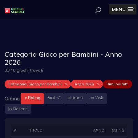
MENU
Categoria Gioco per Bambini - Anno
2026
3,740 giochi trovati
Categoria: Gioco per Bambini
×
Anno 2026
×
Rimuovi tutti
⭐ Rating
🔤 A-Z
📅 Anno
👀 Visti
Ordina:
🆕 Recenti
#
TITOLO
ANNO
RATING