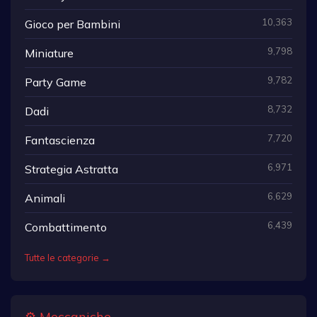
10,363
Gioco per Bambini
9,798
Miniature
9,782
Party Game
8,732
Dadi
7,720
Fantascienza
6,971
Strategia Astratta
6,629
Animali
6,439
Combattimento
Tutte le categorie →
⚙️ Meccaniche