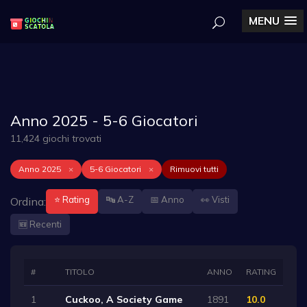
MENU
Anno 2025 - 5-6 Giocatori
11,424 giochi trovati
Anno 2025
×
5-6 Giocatori
×
Rimuovi tutti
⭐ Rating
🔤 A-Z
📅 Anno
👀 Visti
Ordina:
🆕 Recenti
#
TITOLO
ANNO
RATING
1
Cuckoo, A Society Game
1891
10.0