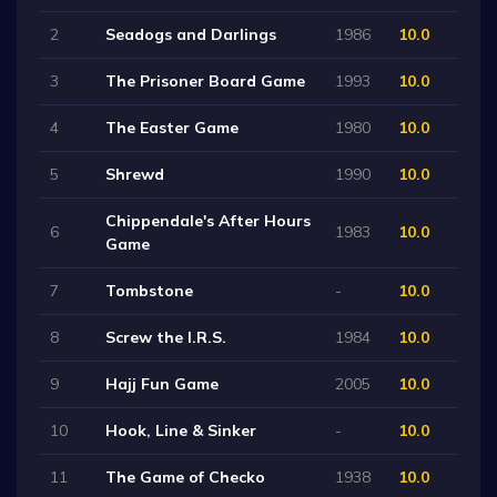
2
Seadogs and Darlings
1986
10.0
3
The Prisoner Board Game
1993
10.0
4
The Easter Game
1980
10.0
5
Shrewd
1990
10.0
Chippendale's After Hours
6
1983
10.0
Game
7
Tombstone
-
10.0
8
Screw the I.R.S.
1984
10.0
9
Hajj Fun Game
2005
10.0
10
Hook, Line & Sinker
-
10.0
11
The Game of Checko
1938
10.0