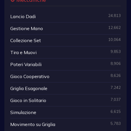
24,813
Lancio Dadi
12,662
Gestione Mano
10,064
Collezione Set
9,853
Tira e Muovi
8,906
Poteri Variabili
8,626
Gioco Cooperativo
7,242
Griglia Esagonale
7,037
Gioco in Solitario
6,615
Simulazione
5,783
Movimento su Griglia