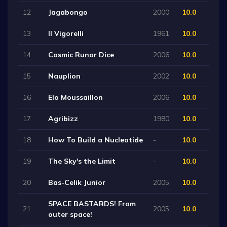
12
Jagabongo
2000
10.0
13
Il Vigorelli
1961
10.0
14
Cosmic Runar Dice
2006
10.0
15
Nauplion
2002
10.0
16
Elo Moussaillon
2006
10.0
17
Agribizz
1980
10.0
18
How To Build a Nucleotide
-
10.0
19
The Sky's the Limit
-
10.0
20
Bas-Celik Junior
2005
10.0
SPACE BASTARDS! From
21
2005
10.0
outer space!