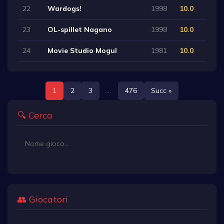
22
Wardogs!
1998
10.0
23
OL-spillet Nagano
1998
10.0
24
Movie Studio Mogul
1981
10.0
1
2
3
...
476
Succ »
🔍 Cerca
👥 Giocatori