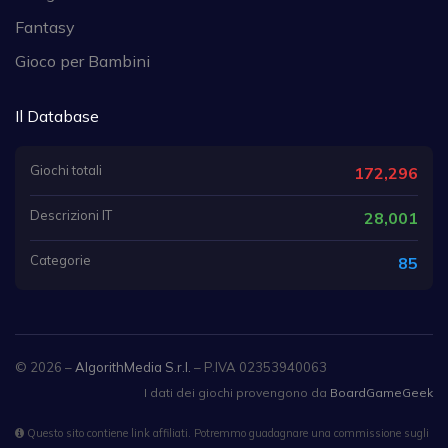
Fantasy
Gioco per Bambini
Il Database
Giochi totali
172,296
Descrizioni IT
28,001
Categorie
85
© 2026 –
AlgorithMedia S.r.l.
– P.IVA 02353940063
I dati dei giochi provengono da
BoardGameGeek
Questo sito contiene link affiliati. Potremmo guadagnare una commissione sugli