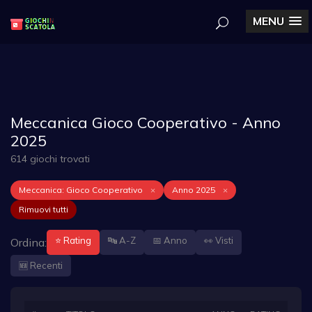
MENU
Meccanica Gioco Cooperativo - Anno
2025
614 giochi trovati
Meccanica: Gioco Cooperativo
×
Anno 2025
×
Rimuovi tutti
⭐ Rating
🔤 A-Z
📅 Anno
👀 Visti
Ordina:
🆕 Recenti