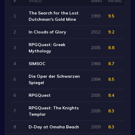
#
TITOLO
ANNO
RATING
The Search for the Lost
1
1993
9.5
Dutchman′s Gold Mine
2
In Clouds of Glory
2012
9.2
RPGQuest: Greek
3
2005
8.8
Mythology
4
SIMSOC
1966
8.7
Die Oper der Schwarzen
5
1994
8.5
Spiegel
6
RPGQuest
2005
8.4
RPGQuest: The Knights
7
2005
8.3
Templar
8
D-Day at Omaha Beach
2009
8.3