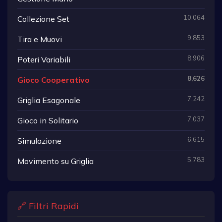
10,064
Collezione Set
9,853
Tira e Muovi
8,906
Poteri Variabili
8,626
Gioco Cooperativo
7,242
Griglia Esagonale
7,037
Gioco in Solitario
6,615
Simulazione
5,783
Movimento su Griglia
🔗 Filtri Rapidi