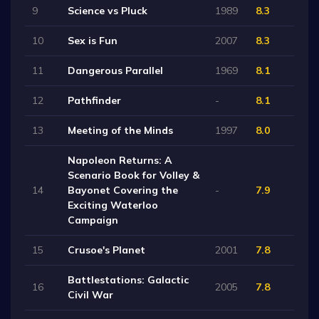
9
Science vs Pluck
1989
8.3
10
Sex is Fun
2007
8.3
11
Dangerous Parallel
1969
8.1
12
Pathfinder
-
8.1
13
Meeting of the Minds
1997
8.0
Napoleon Returns: A
Scenario Book for Volley &
14
Bayonet Covering the
-
7.9
Exciting Waterloo
Campaign
15
Crusoe's Planet
2001
7.8
Battlestations: Galactic
16
2005
7.8
Civil War