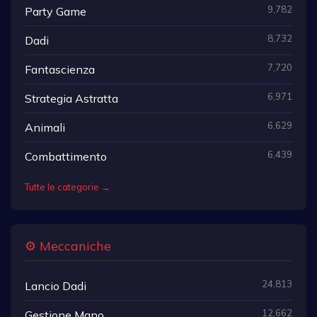
9,782
Party Game
8,732
Dadi
7,720
Fantascienza
6,971
Strategia Astratta
6,629
Animali
6,439
Combattimento
Tutte le categorie →
⚙️ Meccaniche
24,813
Lancio Dadi
12,662
Gestione Mano