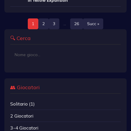
in Yellow Expansion
1
2
3
...
26
Succ »
🔍 Cerca
👥 Giocatori
Solitario (1)
2 Giocatori
3-4 Giocatori