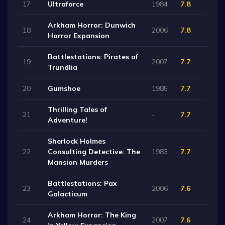
17
Ultraforce
1984
7.8
Arkham Horror: Dunwich
18
2006
7.8
Horror Expansion
Battlestations: Pirates of
19
2007
7.7
Trundlia
20
Gumshoe
1985
7.7
Thrilling Tales of
21
-
7.7
Adventure!
Sherlock Holmes
22
Consulting Detective: The
1983
7.7
Mansion Murders
Battlestations: Pax
23
2006
7.6
Galacticum
Arkham Horror: The King
24
2007
7.6