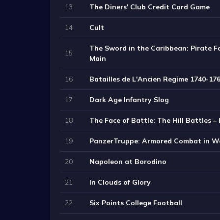
13
The Diners' Club Credit Card Game
14
Cult
The Sword in the Caribbean: Pirate 
15
Main
16
Batailles de L'Ancien Regime 1740-17
17
Dark Age Infantry Slog
18
The Face of Battle: The Hill Battles 
19
PanzerTruppe: Armored Combat in Wo
20
Napoleon at Borodino
21
In Clouds of Glory
22
Six Points College Football