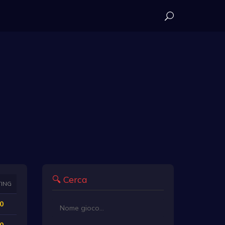
🔍 Cerca
TING
0
0