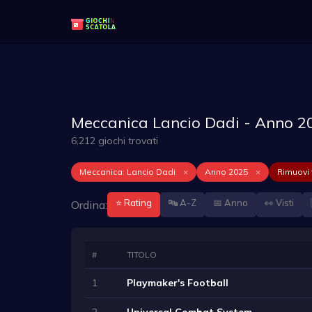
Meccanica Lancio Dadi - Anno 2
6,212 giochi trovati
Meccanica: Lancio Dadi
×
Anno 2025
×
Rimuovi t
⭐ Rating
🔤 A-Z
📅 Anno
👀 Visti
Ordina:
#
TITOLO
1
Playmaker's Football
2
Universal Combat System