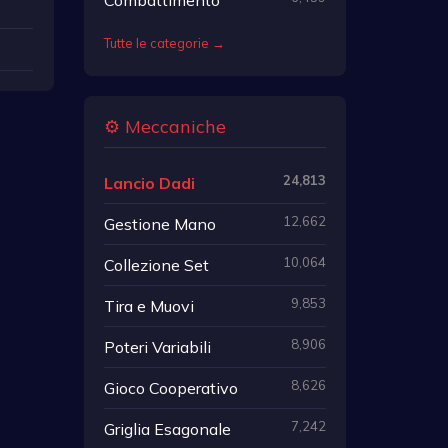
Tutte le categorie →
⚙️ Meccaniche
24,813
Lancio Dadi
12,662
Gestione Mano
10,064
Collezione Set
9,853
Tira e Muovi
8,906
Poteri Variabili
8,626
Gioco Cooperativo
7,242
Griglia Esagonale