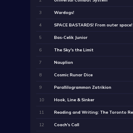
3
Wardogs!
4
SPACE BASTARDS! From outer space!
5
Bas-Celik Junior
6
The Sky's the Limit
7
Nauplion
8
Cosmic Runar Dice
9
Parallilogrammon Zatrikion
10
Hook, Line & Sinker
11
Reading and Writing: The Toronto R
12
Coach's Call