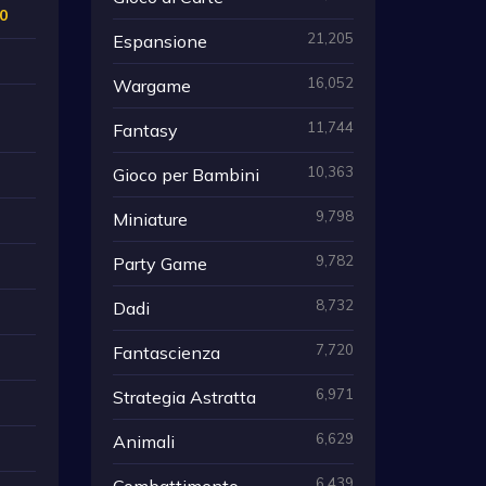
0
21,205
Espansione
16,052
Wargame
11,744
Fantasy
10,363
Gioco per Bambini
9,798
Miniature
9,782
Party Game
8,732
Dadi
7,720
Fantascienza
6,971
Strategia Astratta
6,629
Animali
6,439
Combattimento