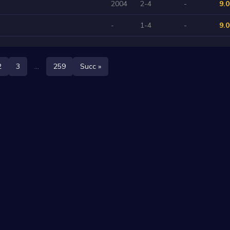
2004
2-4
-
9.0
-
1-4
-
9.0
2
3
...
259
Succ »