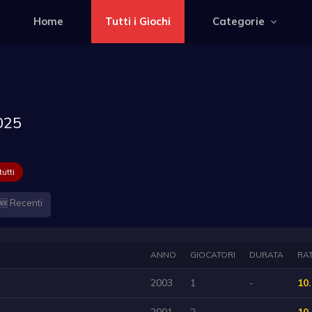
Home
Tutti i Giochi
Categorie
025
utti
🆕 Recenti
ANNO
GIOCATORI
DURATA
RA
2003
1
-
10.
2001
2
-
10.