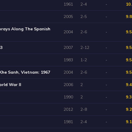
1961
2-4
-
10.
2005
2-5
-
9.8
Forays Along The Spanish
2004
2-6
-
9.5
63
2007
2-12
-
9.5
1983
1-2
-
9.5
– Khe Sanh, Vietnam: 1967
2004
2-6
-
9.5
rld War II
2006
2
-
9.4
1990
2
-
9.3
2012
2-8
-
9.2
1981
2-4
-
9.1