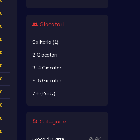
0
👥 Giocatori
0
0
Solitario (1)
0
2 Giocatori
0
3-4 Giocatori
0
5-6 Giocatori
0
7+ (Party)
0
0
📂 Categorie
0
26,264
Gioco di Carte