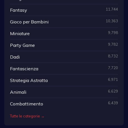
11,744
Fantasy
10,363
Gioco per Bambini
9,798
Miniature
9,782
Party Game
8,732
Dadi
7,720
Fantascienza
6,971
Strategia Astratta
6,629
Animali
6,439
Combattimento
Tutte le categorie →