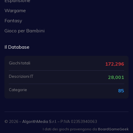
Espansione
Wargame
Fantasy
Gioco per Bambini
Il Database
Giochi totali
172,296
Descrizioni IT
28,001
Categorie
85
© 2026 –
AlgorithMedia S.r.l.
– P.IVA 02353940063
I dati dei giochi provengono da
BoardGameGeek