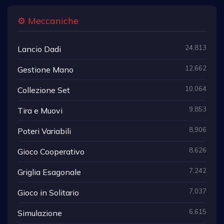
⚙️ Meccaniche
24,813
Lancio Dadi
12,662
Gestione Mano
10,064
Collezione Set
9,853
Tira e Muovi
8,906
Poteri Variabili
8,626
Gioco Cooperativo
7,242
Griglia Esagonale
7,037
Gioco in Solitario
6,615
Simulazione