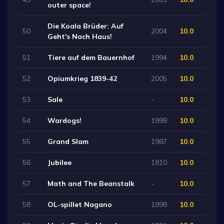
outer space!
Die Koala Brüder: Auf
50
2004
10.0
Geht's Nach Haus!
51
Tiere auf dem Bauernhof
1994
10.0
52
Opiumkrieg 1839-42
2005
10.0
53
Sale
-
10.0
54
Wardogs!
1998
10.0
55
Grand Slam
1987
10.0
56
Jubilee
1810
10.0
57
Math and The Beanstalk
-
10.0
58
OL-spillet Nagano
1998
10.0