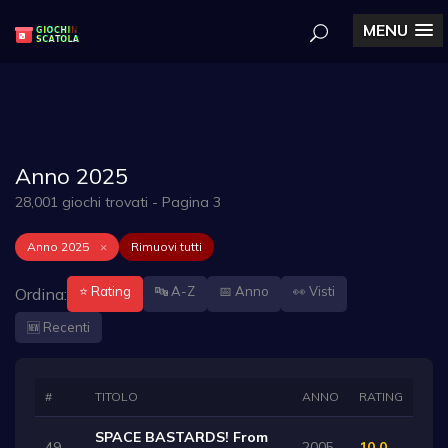
MENU
Anno 2025
28,001 giochi trovati - Pagina 3
Anno 2025
×
Rimuovi tutti
⭐ Rating
🔤 A-Z
📅 Anno
👀 Visti
Ordina:
🆕 Recenti
#
TITOLO
ANNO
RATING
SPACE BASTARDS! From
49
2005
10.0