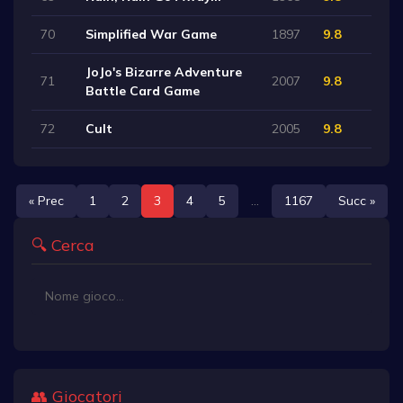
70
Simplified War Game
1897
9.8
JoJo's Bizarre Adventure
71
2007
9.8
Battle Card Game
72
Cult
2005
9.8
« Prec
1
2
3
4
5
...
1167
Succ »
🔍 Cerca
👥 Giocatori