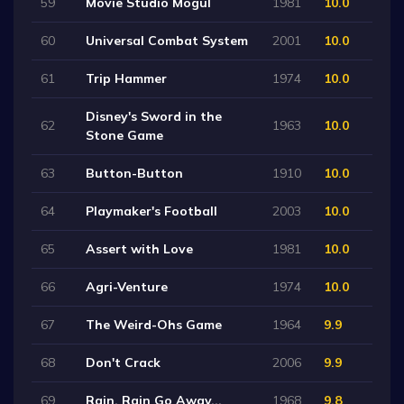
59
Movie Studio Mogul
1981
10.0
60
Universal Combat System
2001
10.0
61
Trip Hammer
1974
10.0
Disney's Sword in the
62
1963
10.0
Stone Game
63
Button-Button
1910
10.0
64
Playmaker's Football
2003
10.0
65
Assert with Love
1981
10.0
66
Agri-Venture
1974
10.0
67
The Weird-Ohs Game
1964
9.9
68
Don't Crack
2006
9.9
69
Rain, Rain Go Away...
1968
9.8