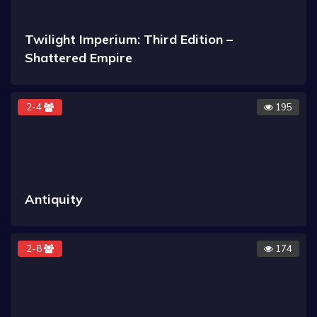
Twilight Imperium: Third Edition –
Shattered Empire
2-4
195
Antiquity
2-8
174