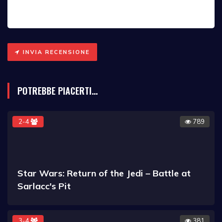
INVIA RECENSIONE
POTREBBE PIACERTI...
2-4
789
Star Wars: Return of the Jedi – Battle at
Sarlacc's Pit
3-4
381