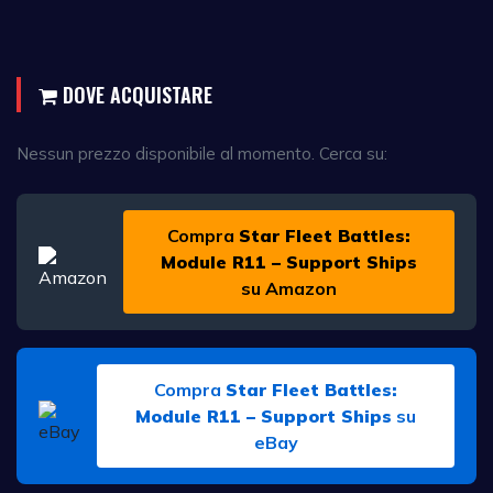
DOVE ACQUISTARE
Nessun prezzo disponibile al momento. Cerca su:
Compra
Star Fleet Battles:
Module R11 – Support Ships
su Amazon
Compra
Star Fleet Battles:
Module R11 – Support Ships
su
eBay