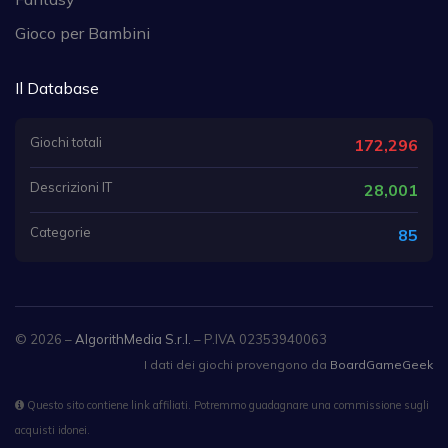
Gioco per Bambini
Il Database
Giochi totali
172,296
Descrizioni IT
28,001
Categorie
85
© 2026 –
AlgorithMedia S.r.l.
– P.IVA 02353940063
I dati dei giochi provengono da
BoardGameGeek
Questo sito contiene link affiliati. Potremmo guadagnare una commissione sugli
acquisti idonei.