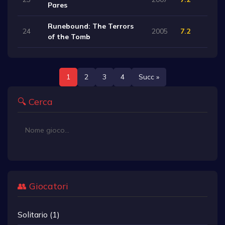
Pares
Runebound: The Terrors
24
2005
7.2
of the Tomb
1
2
3
4
Succ »
🔍 Cerca
👥 Giocatori
Solitario (1)