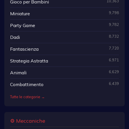
10,363
Gioco per Bambini
9,798
Miniature
9,782
Party Game
8,732
Dadi
7,720
Fantascienza
6,971
Strategia Astratta
6,629
Animali
6,439
Combattimento
Tutte le categorie →
⚙️ Meccaniche