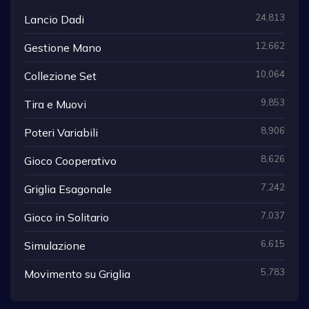
24,813
Lancio Dadi
12,662
Gestione Mano
10,064
Collezione Set
9,853
Tira e Muovi
8,906
Poteri Variabili
8,626
Gioco Cooperativo
7,242
Griglia Esagonale
7,037
Gioco in Solitario
6,615
Simulazione
5,783
Movimento su Griglia