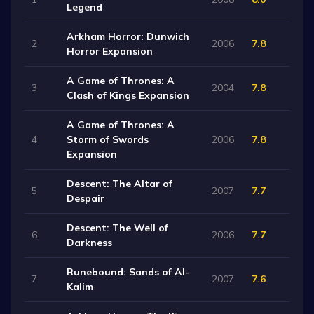
Legend
Arkham Horror: Dunwich
2
2006
7.8
Horror Expansion
A Game of Thrones: A
3
2004
7.8
Clash of Kings Expansion
A Game of Thrones: A
4
Storm of Swords
2006
7.8
Expansion
Descent: The Altar of
5
2007
7.7
Despair
Descent: The Well of
6
2006
7.7
Darkness
Runebound: Sands of Al-
7
2007
7.6
Kalim