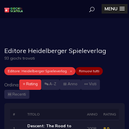
MENU
Editore Heidelberger Spieleverlag
93 giochi trovati
Editore: Heidelberger Spieleverlag
×
Rimuovi tutti
⭐ Rating
🔤 A-Z
📅 Anno
👀 Visti
Ordina:
🆕 Recenti
#
TITOLO
ANNO
RATING
Descent: The Road to
1
2008
8.0