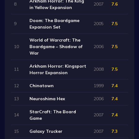
Arkham Horror: The King
8
2007
7.6
in Yellow Expansion
Doom: The Boardgame
9
2005
7.5
Expansion Set
World of Warcraft: The
10
Boardgame – Shadow of
2006
7.5
War
Arkham Horror: Kingsport
11
2008
7.5
Horror Expansion
12
Chinatown
1999
7.4
13
Neuroshima Hex
2006
7.4
StarCraft: The Board
14
2007
7.4
Game
15
Galaxy Trucker
2007
7.3