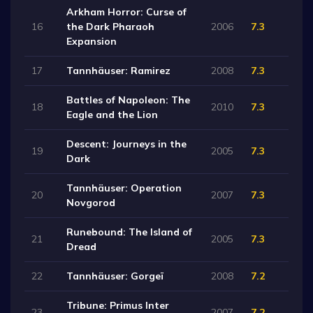
Arkham Horror: Curse of
16
the Dark Pharaoh
2006
7.3
Expansion
17
Tannhäuser: Ramirez
2008
7.3
Battles of Napoleon: The
18
2010
7.3
Eagle and the Lion
Descent: Journeys in the
19
2005
7.3
Dark
Tannhäuser: Operation
20
2007
7.3
Novgorod
Runebound: The Island of
21
2005
7.3
Dread
22
Tannhäuser: Gorgeï
2008
7.2
Tribune: Primus Inter
23
2007
7.2